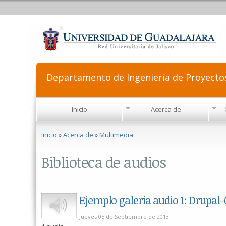
Departamento de Ingeniería de Proyecto
Inicio
Acerca de
Se encuentra usted aquí
Inicio
»
Acerca de
»
Multimedia
Biblioteca de audios
Ejemplo galeria audio 1: Drupal-
Play
Jueves 05 de Septiembre de 2013