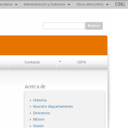
ersitaria
Administración y Gobierno
Otros sitios UdeG
Formulario de búsqueda
Buscar
Contacto
CEPA
Acerca de
Historia
Nuestro departamento
Directorio
Mision
Vision