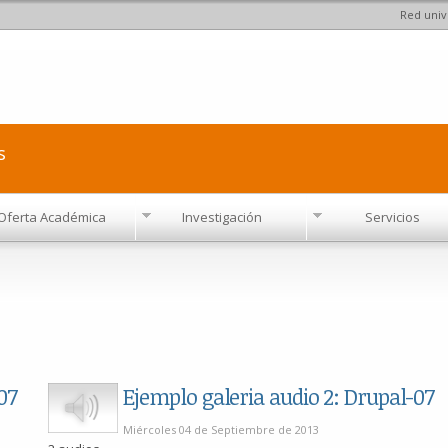
Red univ
Pasar al
contenido
principal
s
Oferta Académica
Investigación
Servicios
07
Ejemplo galeria audio 2: Drupal-07
Play
Miércoles 04 de Septiembre de 2013