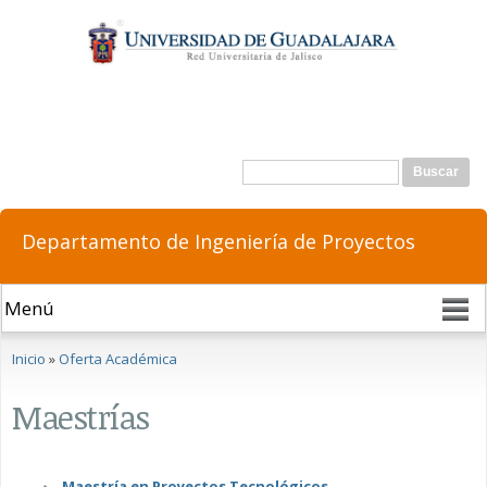
Pasar al
contenido
principal
Formulario de búsqueda
Buscar
Departamento de Ingeniería de Proyectos
Se encuentra usted aquí
Inicio
»
Oferta Académica
Maestrías
Maestría en Proyectos Tecnológicos